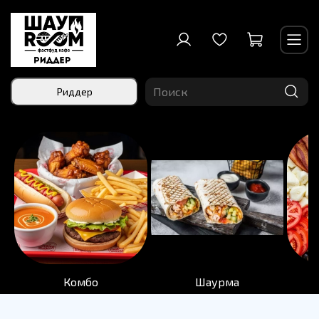
Риддер
Комбо
Шаурма