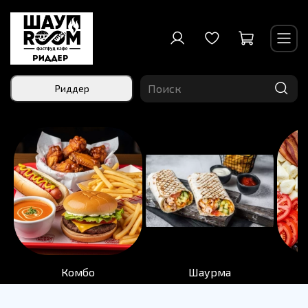
Риддер
Комбо
Шаурма