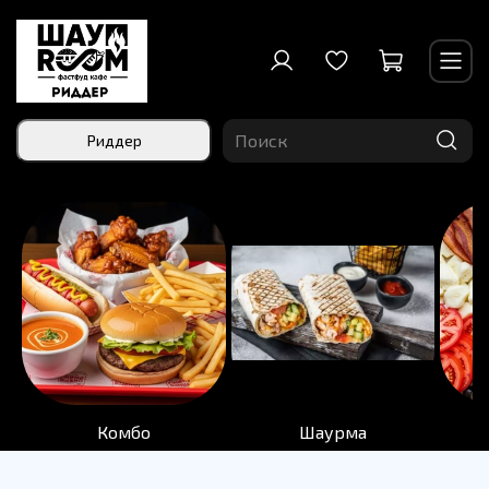
Риддер
Комбо
Шаурма